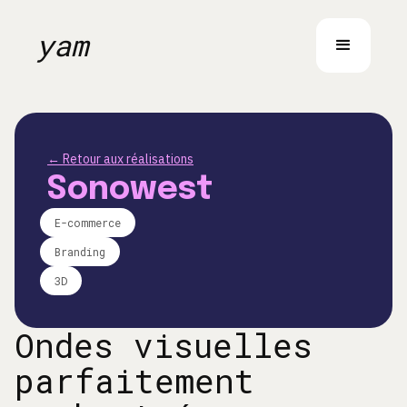
yam
← Retour aux réalisations
Sonowest
E-commerce
Branding
3D
Ondes visuelles
parfaitement