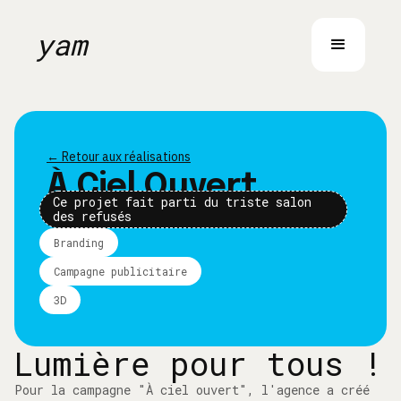
yam
← Retour aux réalisations
À Ciel Ouvert
Ce projet fait parti du triste salon
des refusés
Branding
Campagne publicitaire
3D
Lumière pour tous !
Pour la campagne "À ciel ouvert", l'agence a créé